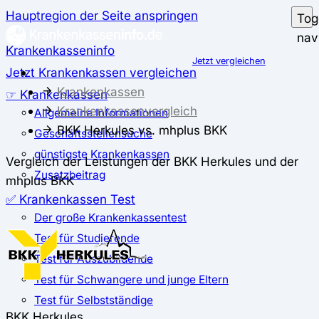
Hauptregion der Seite anspringen
Tog
nav
Krankenkasseninfo
Jetzt vergleichen
Jetzt Krankenkassen vergleichen
Krankenkassen
☞ Krankenkassen
Krankenkassenvergleich
Allgemeine Informationen
BKK Herkules vs. mhplus BKK
Geschäftsstellensuche
günstigste Krankenkassen
Vergleich der Leistungen der BKK Herkules und der
Zusatzbeitrag
mhplus BKK
✅ Krankenkassen Test
Der große Krankenkassentest
Test für Studierende
Test für Auszubildende
Test für Schwangere und junge Eltern
Test für Selbstständige
BKK Herkules