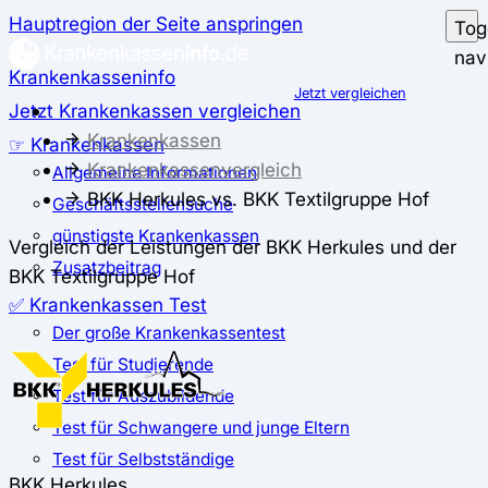
Hauptregion der Seite anspringen
Tog
nav
Krankenkasseninfo
Jetzt vergleichen
Jetzt Krankenkassen vergleichen
Krankenkassen
☞ Krankenkassen
Krankenkassenvergleich
Allgemeine Informationen
BKK Herkules vs. BKK Textilgruppe Hof
Geschäftsstellensuche
günstigste Krankenkassen
Vergleich der Leistungen der BKK Herkules und der
Zusatzbeitrag
BKK Textilgruppe Hof
✅ Krankenkassen Test
Der große Krankenkassentest
Test für Studierende
Test für Auszubildende
Test für Schwangere und junge Eltern
Test für Selbstständige
BKK Herkules