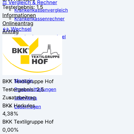
⚖️ Vergleich & Rechner
Testergebnis: 1,5
Krankenkassenvergleich
Informationen
Krankenkassenrechner
Onlineantrag
↔ Wechsel
Antrag
Krankenkassenwechsel
Kündigung
Musterkündigung
ℹ Ratgeber
Nachrichten
Magazin
BKK Textilgruppe Hof
Testergebnis: 2,5
Pressemitteilungen
Zusatzbeitrag
Interviews
BKK Herkules
Leserfragen
4,38%
BKK Textilgruppe Hof
0,00%