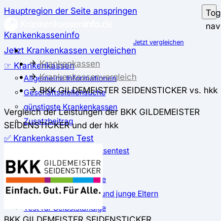
Hauptregion der Seite anspringen
Tog
nav
Krankenkasseninfo
Jetzt vergleichen
Jetzt Krankenkassen vergleichen
Krankenkassen
☞ Krankenkassen
Krankenkassenvergleich
Allgemeine Informationen
BKK GILDEMEISTER SEIDENSTICKER vs. hkk
Geschäftsstellensuche
günstigste Krankenkassen
Vergleich der Leistungen der BKK GILDEMEISTER
Zusatzbeitrag
SEIDENSTICKER und der hkk
✅ Krankenkassen Test
Der große Krankenkassentest
Test für Studierende
Test für Auszubildende
Test für Schwangere und junge Eltern
Test für Selbstständige
BKK GILDEMEISTER SEIDENSTICKER