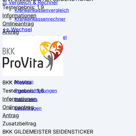
⚖️ Vergleich & Rechner
Testergebnis: 1,9
Krankenkassenvergleich
Informationen
Krankenkassenrechner
Onlineantrag
↔ Wechsel
Antrag
Krankenkassenwechsel
Kündigung
Musterkündigung
ℹ Ratgeber
Nachrichten
Magazin
BKK ProVita
Testergebnis: 1,6
Pressemitteilungen
Informationen
Interviews
Onlineantrag
Leserfragen
Antrag
Zusatzbeitrag
BKK GILDEMEISTER SEIDENSTICKER