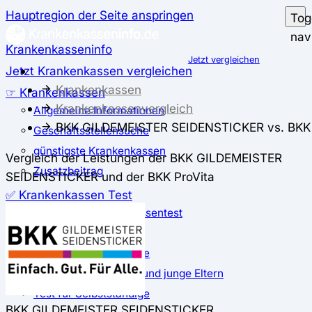
Hauptregion der Seite anspringen
Tog
nav
Krankenkasseninfo
Jetzt vergleichen
Jetzt Krankenkassen vergleichen
Krankenkassen
☞ Krankenkassen
Krankenkassenvergleich
Allgemeine Informationen
BKK GILDEMEISTER SEIDENSTICKER vs. BKK 
Geschäftsstellensuche
günstigste Krankenkassen
Vergleich der Leistungen der BKK GILDEMEISTER
Zusatzbeitrag
SEIDENSTICKER und der BKK ProVita
✅ Krankenkassen Test
Der große Krankenkassentest
Test für Studierende
Test für Auszubildende
Test für Schwangere und junge Eltern
Test für Selbstständige
BKK GILDEMEISTER SEIDENSTICKER