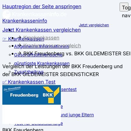
Hauptregion der Seite anspringen
Tog
nav
Krankenkasseninfo
Jetzt vergleichen
Jetzt Krankenkassen vergleichen
Krankenkassen
☞ Krankenkassen
Krankenkassenvergleich
Allgemeine Informationen
BKK Freudenberg vs. BKK GILDEMEISTER S
Geschäftsstellensuche
günstigste Krankenkassen
Vergleich der Leistungen der BKK Freudenberg und
Zusatzbeitrag
der BKK GILDEMEISTER SEIDENSTICKER
✅ Krankenkassen Test
Der große Krankenkassentest
Test für Studierende
Test für Auszubildende
Test für Schwangere und junge Eltern
Test für Selbstständige
BKK Freudenberg