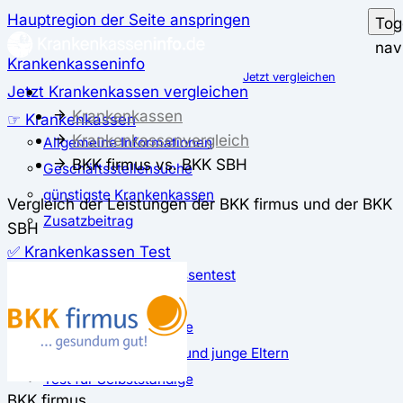
Hauptregion der Seite anspringen
Tog
nav
Krankenkasseninfo
Jetzt vergleichen
Jetzt Krankenkassen vergleichen
Krankenkassen
☞ Krankenkassen
Krankenkassenvergleich
Allgemeine Informationen
BKK firmus vs. BKK SBH
Geschäftsstellensuche
günstigste Krankenkassen
Vergleich der Leistungen der BKK firmus und der BKK
Zusatzbeitrag
SBH
✅ Krankenkassen Test
Der große Krankenkassentest
Test für Studierende
Test für Auszubildende
Test für Schwangere und junge Eltern
Test für Selbstständige
BKK firmus