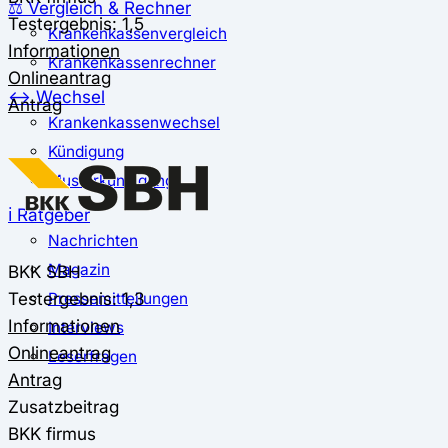
⚖️ Vergleich & Rechner
Testergebnis: 1,5
Krankenkassenvergleich
Informationen
Krankenkassenrechner
Onlineantrag
↔ Wechsel
Antrag
Krankenkassenwechsel
Kündigung
Musterkündigung
ℹ Ratgeber
Nachrichten
Magazin
BKK SBH
Testergebnis: 1,3
Pressemitteilungen
Informationen
Interviews
Onlineantrag
Leserfragen
Antrag
Zusatzbeitrag
BKK firmus