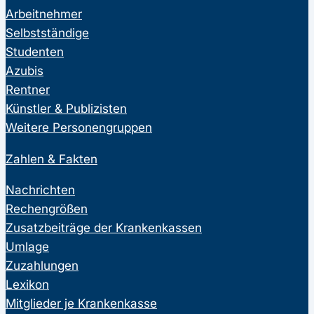
Arbeitnehmer
Selbstständige
Studenten
Azubis
Rentner
Künstler & Publizisten
Weitere Personengruppen
Zahlen & Fakten
Nachrichten
Rechengrößen
Zusatzbeiträge der Krankenkassen
Umlage
Zuzahlungen
Lexikon
Mitglieder je Krankenkasse