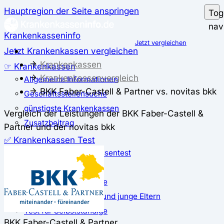
Hauptregion der Seite anspringen
Tog
nav
Krankenkasseninfo
Jetzt vergleichen
Jetzt Krankenkassen vergleichen
Krankenkassen
☞ Krankenkassen
Krankenkassenvergleich
Allgemeine Informationen
BKK Faber-Castell & Partner vs. novitas bkk
Geschäftsstellensuche
günstigste Krankenkassen
Vergleich der Leistungen der BKK Faber-Castell &
Zusatzbeitrag
Partner und der novitas bkk
✅ Krankenkassen Test
Der große Krankenkassentest
Test für Studierende
Test für Auszubildende
Test für Schwangere und junge Eltern
Test für Selbstständige
BKK Faber-Castell & Partner