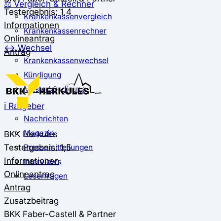
⚖️ Vergleich & Rechner
Testergebnis: 1,4
Krankenkassenvergleich
Informationen
Krankenkassenrechner
Onlineantrag
↔ Wechsel
Antrag
Krankenkassenwechsel
Kündigung
Musterkündigung
ℹ Ratgeber
Nachrichten
Magazin
BKK Herkules
Testergebnis: 1,5
Pressemitteilungen
Informationen
Interviews
Onlineantrag
Leserfragen
Antrag
Zusatzbeitrag
BKK Faber-Castell & Partner