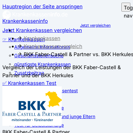
Hauptregion der Seite anspringen
Tog
nav
Krankenkasseninfo
Jetzt vergleichen
Jetzt Krankenkassen vergleichen
Krankenkassen
☞ Krankenkassen
Krankenkassenvergleich
Allgemeine Informationen
BKK Faber-Castell & Partner vs. BKK Herkule
Geschäftsstellensuche
günstigste Krankenkassen
Vergleich der Leistungen der BKK Faber-Castell &
Zusatzbeitrag
Partner und der BKK Herkules
✅ Krankenkassen Test
Der große Krankenkassentest
Test für Studierende
Test für Auszubildende
Test für Schwangere und junge Eltern
Test für Selbstständige
BKK Faber-Castell & Partner