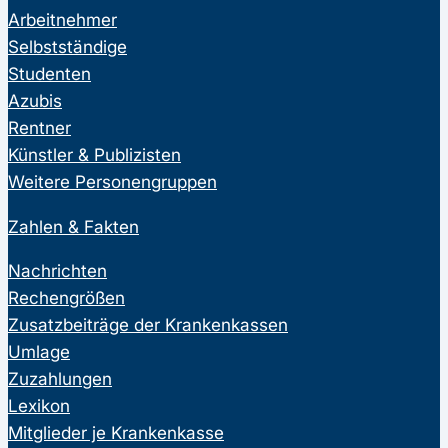
Arbeitnehmer
Selbstständige
Studenten
Azubis
Rentner
Künstler & Publizisten
Weitere Personengruppen
Zahlen & Fakten
Nachrichten
Rechengrößen
Zusatzbeiträge der Krankenkassen
Umlage
Zuzahlungen
Lexikon
Mitglieder je Krankenkasse