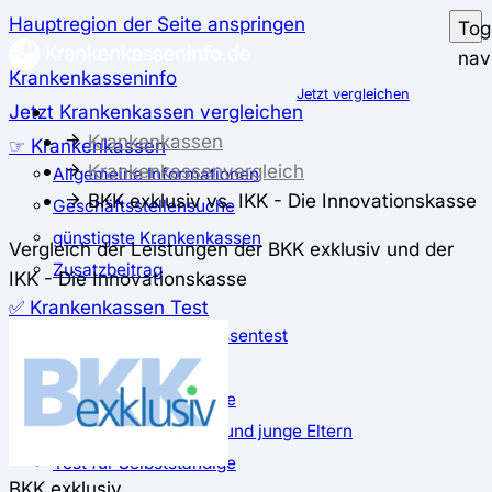
Hauptregion der Seite anspringen
Tog
nav
Krankenkasseninfo
Jetzt vergleichen
Jetzt Krankenkassen vergleichen
Krankenkassen
☞ Krankenkassen
Krankenkassenvergleich
Allgemeine Informationen
BKK exklusiv vs. IKK - Die Innovationskasse
Geschäftsstellensuche
günstigste Krankenkassen
Vergleich der Leistungen der BKK exklusiv und der
Zusatzbeitrag
IKK - Die Innovationskasse
✅ Krankenkassen Test
Der große Krankenkassentest
Test für Studierende
Test für Auszubildende
Test für Schwangere und junge Eltern
Test für Selbstständige
BKK exklusiv