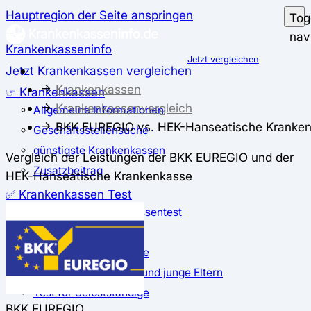
Hauptregion der Seite anspringen
Tog
nav
Krankenkasseninfo
Jetzt vergleichen
Jetzt Krankenkassen vergleichen
Krankenkassen
☞ Krankenkassen
Krankenkassenvergleich
Allgemeine Informationen
BKK EUREGIO vs. HEK-Hanseatische Kranke
Geschäftsstellensuche
günstigste Krankenkassen
Vergleich der Leistungen der BKK EUREGIO und der
Zusatzbeitrag
HEK-Hanseatische Krankenkasse
✅ Krankenkassen Test
Der große Krankenkassentest
Test für Studierende
Test für Auszubildende
Test für Schwangere und junge Eltern
Test für Selbstständige
BKK EUREGIO