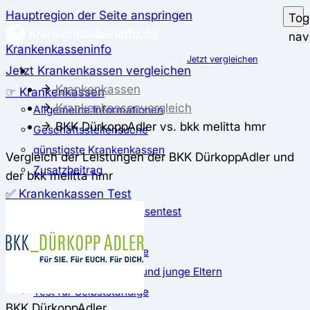
Hauptregion der Seite anspringen
Tog
nav
Krankenkasseninfo
Jetzt vergleichen
Jetzt Krankenkassen vergleichen
Krankenkassen
☞ Krankenkassen
Krankenkassenvergleich
Allgemeine Informationen
BKK DürkoppAdler vs. bkk melitta hmr
Geschäftsstellensuche
günstigste Krankenkassen
Vergleich der Leistungen der BKK DürkoppAdler und
Zusatzbeitrag
der bkk melitta hmr
✅ Krankenkassen Test
Der große Krankenkassentest
Test für Studierende
Test für Auszubildende
Test für Schwangere und junge Eltern
Test für Selbstständige
BKK DürkoppAdler