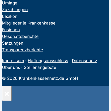
Umlage
Zuzahlungen
Lexikon
Mitglieder je Krankenkasse
Fusionen
Geschäftsberichte
Satzungen
Transparenzberichte
Impressum
·
Haftungsausschluss
·
Datenschutz
·
Über uns
·
Stellenangebote
© 2026 Krankenkassennetz.de GmbH
×