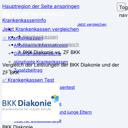
Hauptregion der Seite anspringen
Tog
nav
Krankenkasseninfo
Jetzt vergleichen
Jetzt Krankenkassen vergleichen
Krankenkassen
☞ Krankenkassen
Krankenkassenvergleich
Allgemeine Informationen
BKK Diakonie vs. ZF BKK
Geschäftsstellensuche
günstigste Krankenkassen
Vergleich der Leistungen der BKK Diakonie und der
Zusatzbeitrag
ZF BKK
✅ Krankenkassen Test
Der große Krankenkassentest
Test für Studierende
Test für Auszubildende
Test für Schwangere und junge Eltern
Test für Selbstständige
BKK Diakonie