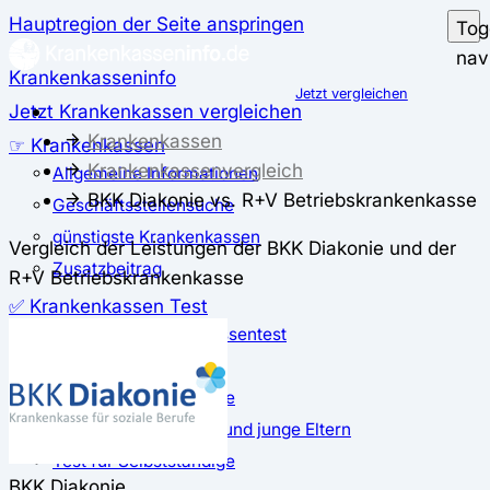
Hauptregion der Seite anspringen
Tog
nav
Krankenkasseninfo
Jetzt vergleichen
Jetzt Krankenkassen vergleichen
Krankenkassen
☞ Krankenkassen
Krankenkassenvergleich
Allgemeine Informationen
BKK Diakonie vs. R+V Betriebskrankenkasse
Geschäftsstellensuche
günstigste Krankenkassen
Vergleich der Leistungen der BKK Diakonie und der
Zusatzbeitrag
R+V Betriebskrankenkasse
✅ Krankenkassen Test
Der große Krankenkassentest
Test für Studierende
Test für Auszubildende
Test für Schwangere und junge Eltern
Test für Selbstständige
BKK Diakonie