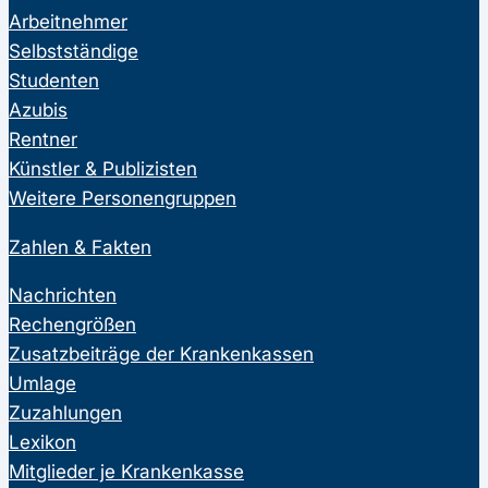
Arbeitnehmer
Selbstständige
Studenten
Azubis
Rentner
Künstler & Publizisten
Weitere Personengruppen
Zahlen & Fakten
Nachrichten
Rechengrößen
Zusatzbeiträge der Krankenkassen
Umlage
Zuzahlungen
Lexikon
Mitglieder je Krankenkasse