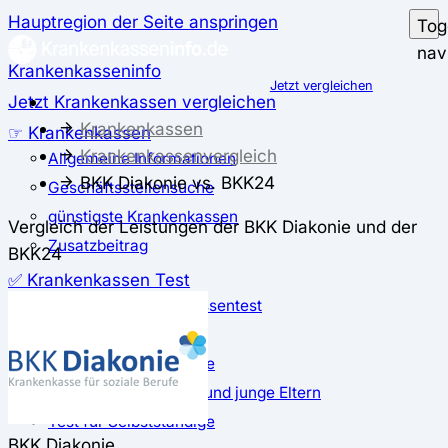
Hauptregion der Seite anspringen
Tog
nav
Krankenkasseninfo
Jetzt vergleichen
Jetzt Krankenkassen vergleichen
Krankenkassen
☞ Krankenkassen
Krankenkassenvergleich
Allgemeine Informationen
BKK Diakonie vs. BKK24
Geschäftsstellensuche
günstigste Krankenkassen
Vergleich der Leistungen der BKK Diakonie und der
Zusatzbeitrag
BKK24
✅ Krankenkassen Test
Der große Krankenkassentest
Test für Studierende
Test für Auszubildende
Test für Schwangere und junge Eltern
Test für Selbstständige
BKK Diakonie