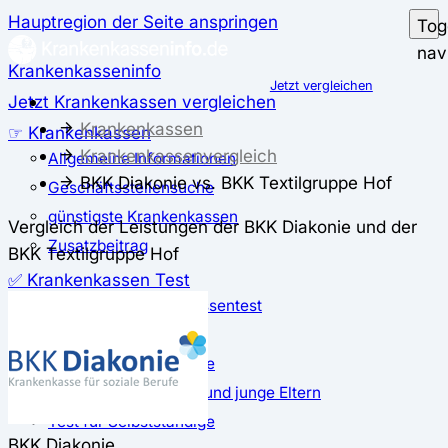
Hauptregion der Seite anspringen
Tog
nav
Krankenkasseninfo
Jetzt vergleichen
Jetzt Krankenkassen vergleichen
Krankenkassen
☞ Krankenkassen
Krankenkassenvergleich
Allgemeine Informationen
BKK Diakonie vs. BKK Textilgruppe Hof
Geschäftsstellensuche
günstigste Krankenkassen
Vergleich der Leistungen der BKK Diakonie und der
Zusatzbeitrag
BKK Textilgruppe Hof
✅ Krankenkassen Test
Der große Krankenkassentest
Test für Studierende
Test für Auszubildende
Test für Schwangere und junge Eltern
Test für Selbstständige
BKK Diakonie