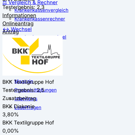
⚖️ Vergleich & Rechner
Testergebnis: 2,3
Krankenkassenvergleich
Informationen
Krankenkassenrechner
Onlineantrag
↔ Wechsel
Antrag
Krankenkassenwechsel
Kündigung
Musterkündigung
ℹ Ratgeber
Nachrichten
Magazin
BKK Textilgruppe Hof
Testergebnis: 2,5
Pressemitteilungen
Zusatzbeitrag
Interviews
BKK Diakonie
Leserfragen
3,80%
BKK Textilgruppe Hof
0,00%