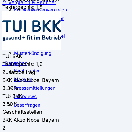
⚖️ Vergleich & Rechner
Testergebnis: 1,8
Krankenkassenvergleich
Krankenkassenrechner
↔ Wechsel
Krankenkassenwechsel
Kündigung
Musterkündigung
TUI BKK
ℹ Ratgeber
Testergebnis: 1,6
Nachrichten
Zusatzbeitrag
Magazin
BKK Akzo Nobel Bayern
3,39%
Pressemitteilungen
TUI BKK
Interviews
2,50%
Leserfragen
Geschäftsstellen
BKK Akzo Nobel Bayern
2