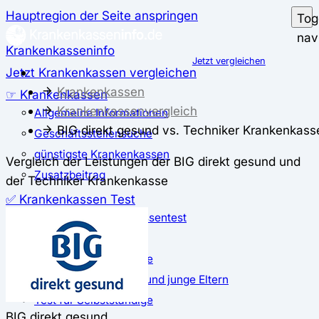
Hauptregion der Seite anspringen
Tog
nav
Krankenkasseninfo
Jetzt vergleichen
Jetzt Krankenkassen vergleichen
Krankenkassen
☞ Krankenkassen
Krankenkassenvergleich
Allgemeine Informationen
BIG direkt gesund vs. Techniker Krankenkass
Geschäftsstellensuche
günstigste Krankenkassen
Vergleich der Leistungen der BIG direkt gesund und
Zusatzbeitrag
der Techniker Krankenkasse
✅ Krankenkassen Test
Der große Krankenkassentest
Test für Studierende
Test für Auszubildende
Test für Schwangere und junge Eltern
Test für Selbstständige
BIG direkt gesund