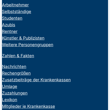
Arbeitnehmer
Selbstständige
Studenten
Azubis
Rentner
Künstler & Publizisten
Weitere Personengruppen
Zahlen & Fakten
Nachrichten
Rechengrößen
Zusatzbeiträge der Krankenkassen
Umlage
Zuzahlungen
Lexikon
Mitglieder je Krankenkasse