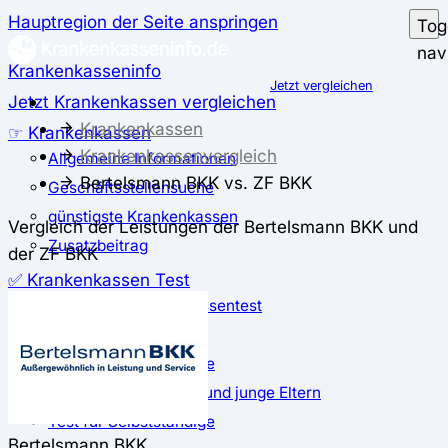
Hauptregion der Seite anspringen
Tog
nav
Krankenkasseninfo
Jetzt vergleichen
Jetzt Krankenkassen vergleichen
Krankenkassen
☞ Krankenkassen
Krankenkassenvergleich
Allgemeine Informationen
Bertelsmann BKK vs. ZF BKK
Geschäftsstellensuche
günstigste Krankenkassen
Vergleich der Leistungen der Bertelsmann BKK und
Zusatzbeitrag
der ZF BKK
✅ Krankenkassen Test
Der große Krankenkassentest
Test für Studierende
Test für Auszubildende
Test für Schwangere und junge Eltern
Test für Selbstständige
Bertelsmann BKK