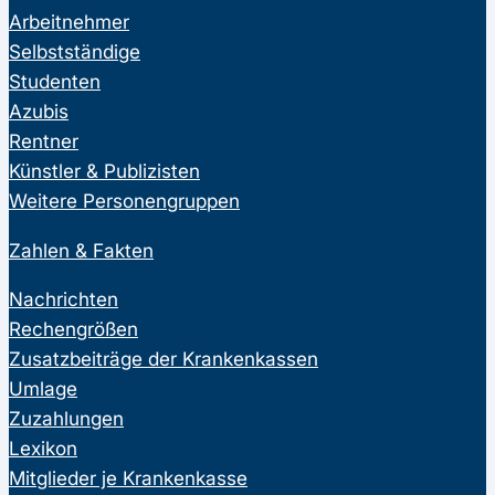
Arbeitnehmer
Selbstständige
Studenten
Azubis
Rentner
Künstler & Publizisten
Weitere Personengruppen
Zahlen & Fakten
Nachrichten
Rechengrößen
Zusatzbeiträge der Krankenkassen
Umlage
Zuzahlungen
Lexikon
Mitglieder je Krankenkasse