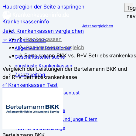
Hauptregion der Seite anspringen
Tog
nav
Krankenkasseninfo
Jetzt vergleichen
Jetzt Krankenkassen vergleichen
Krankenkassen
☞ Krankenkassen
Krankenkassenvergleich
Allgemeine Informationen
Bertelsmann BKK vs. R+V Betriebskrankenka
Geschäftsstellensuche
günstigste Krankenkassen
Vergleich der Leistungen der Bertelsmann BKK und
Zusatzbeitrag
der R+V Betriebskrankenkasse
✅ Krankenkassen Test
Der große Krankenkassentest
Test für Studierende
Test für Auszubildende
Test für Schwangere und junge Eltern
Test für Selbstständige
Bertelsmann BKK