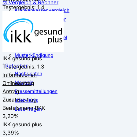
⚖️ Vergleich & Rechner
Testergebnis: 1,4
Krankenkassenvergleich
Krankenkassenrechner
↔ Wechsel
Krankenkassenwechsel
Kündigung
Musterkündigung
IKK gesund plus
ℹ Ratgeber
Testergebnis: 1,3
Nachrichten
Informationen
Magazin
Onlineantrag
Antrag
Pressemitteilungen
Zusatzbeitrag
Interviews
Bertelsmann BKK
Leserfragen
3,20%
IKK gesund plus
3,39%