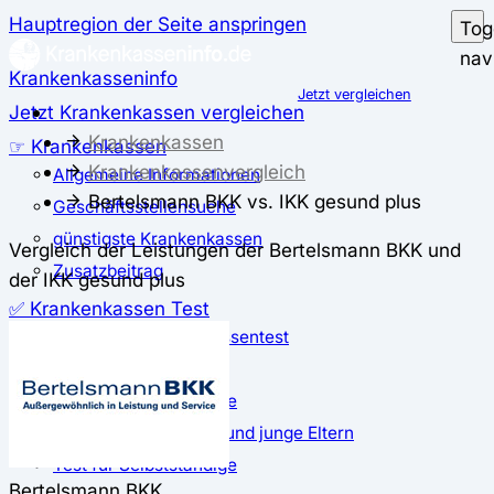
Hauptregion der Seite anspringen
Tog
nav
Krankenkasseninfo
Jetzt vergleichen
Jetzt Krankenkassen vergleichen
Krankenkassen
☞ Krankenkassen
Krankenkassenvergleich
Allgemeine Informationen
Bertelsmann BKK vs. IKK gesund plus
Geschäftsstellensuche
günstigste Krankenkassen
Vergleich der Leistungen der Bertelsmann BKK und
Zusatzbeitrag
der IKK gesund plus
✅ Krankenkassen Test
Der große Krankenkassentest
Test für Studierende
Test für Auszubildende
Test für Schwangere und junge Eltern
Test für Selbstständige
Bertelsmann BKK