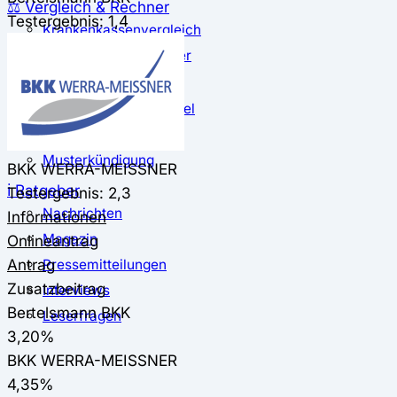
⚖️ Vergleich & Rechner
Testergebnis: 1,4
Krankenkassenvergleich
Krankenkassenrechner
↔ Wechsel
Krankenkassenwechsel
Kündigung
Musterkündigung
BKK WERRA-MEISSNER
ℹ Ratgeber
Testergebnis: 2,3
Nachrichten
Informationen
Magazin
Onlineantrag
Antrag
Pressemitteilungen
Zusatzbeitrag
Interviews
Bertelsmann BKK
Leserfragen
3,20%
BKK WERRA-MEISSNER
4,35%