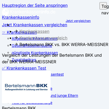
Hauptregion der Seite anspringen
Tog
nav
Krankenkasseninfo
Jetzt vergleichen
Jetzt Krankenkassen vergleichen
Krankenkassen
☞ Krankenkassen
Krankenkassenvergleich
Allgemeine Informationen
Bertelsmann BKK vs. BKK WERRA-MEISSNER
Geschäftsstellensuche
günstigste Krankenkassen
Vergleich der Leistungen der Bertelsmann BKK und
Zusatzbeitrag
der BKK WERRA-MEISSNER
✅ Krankenkassen Test
Der große Krankenkassentest
Test für Studierende
Test für Auszubildende
Test für Schwangere und junge Eltern
Test für Selbstständige
Bertelsmann BKK