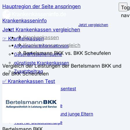
Hauptregion der Seite anspringen
Tog
nav
Krankenkasseninfo
Jetzt vergleichen
Jetzt Krankenkassen vergleichen
Krankenkassen
☞ Krankenkassen
Krankenkassenvergleich
Allgemeine Informationen
Bertelsmann BKK vs. BKK Scheufelen
Geschäftsstellensuche
günstigste Krankenkassen
Vergleich der Leistungen der Bertelsmann BKK und
Zusatzbeitrag
der BKK Scheufelen
✅ Krankenkassen Test
Der große Krankenkassentest
Test für Studierende
Test für Auszubildende
Test für Schwangere und junge Eltern
Test für Selbstständige
Bertelsmann BKK