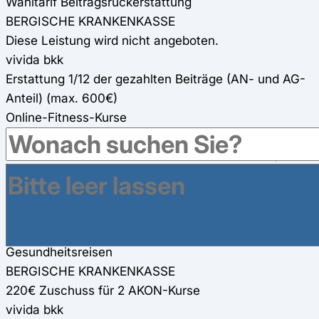
Wahltarif Beitragsrückerstattung
BERGISCHE KRANKENKASSE
Diese Leistung wird nicht angeboten.
vivida bkk
Erstattung 1/12 der gezahlten Beiträge (AN- und AG-
Anteil) (max. 600€)
Online-Fitness-Kurse
BERGISCHE KRANKENKASSE
560€ Zuschuss für zwei Online-Fitness-Kurse (280€
pro Kurs) (werden für andere Präventionsmaßnahmen
mit angerechnet)
vivida bkk
Kurse von Gymondo und Fitbase (100%)
Gesundheitsreisen
BERGISCHE KRANKENKASSE
220€ Zuschuss für 2 AKON-Kurse
vivida bkk