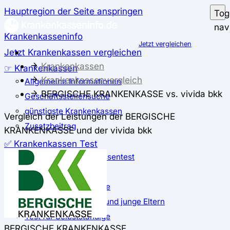
Hauptregion der Seite anspringen
Tog
nav
Krankenkasseninfo
Jetzt vergleichen
Jetzt Krankenkassen vergleichen
Krankenkassen
☞ Krankenkassen
Krankenkassenvergleich
Allgemeine Informationen
BERGISCHE KRANKENKASSE vs. vivida bkk
Geschäftsstellensuche
günstigste Krankenkassen
Vergleich der Leistungen der BERGISCHE
Zusatzbeitrag
KRANKENKASSE und der vivida bkk
✅ Krankenkassen Test
Der große Krankenkassentest
Test für Studierende
Test für Auszubildende
Test für Schwangere und junge Eltern
Test für Selbstständige
BERGISCHE KRANKENKASSE