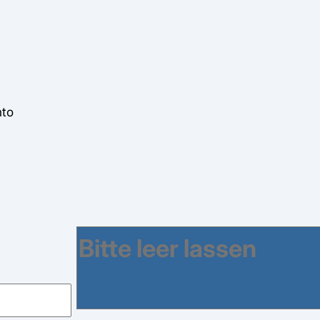
nto
)