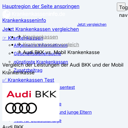
Hauptregion der Seite anspringen
Tog
nav
Krankenkasseninfo
Jetzt vergleichen
Jetzt Krankenkassen vergleichen
Krankenkassen
☞ Krankenkassen
Krankenkassenvergleich
Allgemeine Informationen
Audi BKK vs. Mobil Krankenkasse
Geschäftsstellensuche
günstigste Krankenkassen
Vergleich der Leistungen der Audi BKK und der Mobil
Zusatzbeitrag
Krankenkasse
✅ Krankenkassen Test
Der große Krankenkassentest
Test für Studierende
Test für Auszubildende
Test für Schwangere und junge Eltern
Test für Selbstständige
Audi BKK