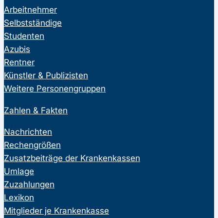
Arbeitnehmer
Selbstständige
Studenten
Azubis
Rentner
Künstler & Publizisten
Weitere Personengruppen
Zahlen & Fakten
Nachrichten
Rechengrößen
Zusatzbeiträge der Krankenkassen
Umlage
Zuzahlungen
Lexikon
Mitglieder je Krankenkasse