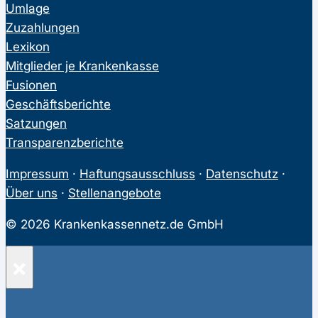
Umlage
Zuzahlungen
Lexikon
Mitglieder je Krankenkasse
Fusionen
Geschäftsberichte
Satzungen
Transparenzberichte
Impressum
·
Haftungsausschluss
·
Datenschutz
·
Über uns
·
Stellenangebote
© 2026 Krankenkassennetz.de GmbH
×