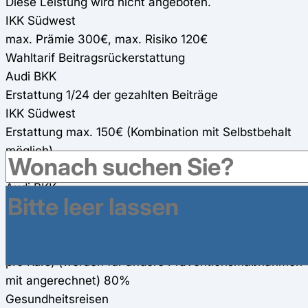
Diese Leistung wird nicht angeboten.
IKK Südwest
max. Prämie 300€, max. Risiko 120€
Wahltarif Beitragsrückerstattung
Audi BKK
Erstattung 1/24 der gezahlten Beiträge
IKK Südwest
Erstattung max. 150€ (Kombination mit Selbstbehalt
möglich)
Online-Fitness-Kurse
Audi BKK
Kurse zu Bewegung, Ernährung und Stress (100%)
IKK Südwest
300€ Zuschuss für zwei Online-Fitness-Kurse (150€
pro Kurs) (werden für andere Präventionsmaßnahmen
mit angerechnet) 80%
Gesundheitsreisen