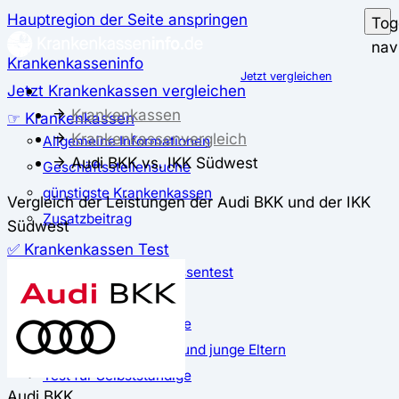
Hauptregion der Seite anspringen
Tog
nav
Krankenkasseninfo
Jetzt vergleichen
Jetzt Krankenkassen vergleichen
Krankenkassen
☞ Krankenkassen
Krankenkassenvergleich
Allgemeine Informationen
Audi BKK vs. IKK Südwest
Geschäftsstellensuche
günstigste Krankenkassen
Vergleich der Leistungen der Audi BKK und der IKK
Zusatzbeitrag
Südwest
✅ Krankenkassen Test
Der große Krankenkassentest
Test für Studierende
Test für Auszubildende
Test für Schwangere und junge Eltern
Test für Selbstständige
Audi BKK