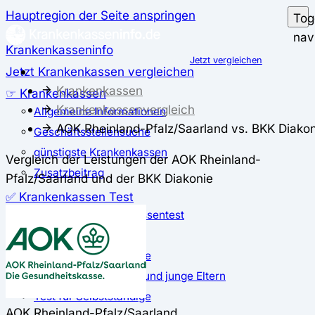
Hauptregion der Seite anspringen
Tog
nav
Krankenkasseninfo
Jetzt vergleichen
Jetzt Krankenkassen vergleichen
Krankenkassen
☞ Krankenkassen
Krankenkassenvergleich
Allgemeine Informationen
AOK Rheinland-Pfalz/Saarland vs. BKK Diakon
Geschäftsstellensuche
günstigste Krankenkassen
Vergleich der Leistungen der AOK Rheinland-
Zusatzbeitrag
Pfalz/Saarland und der BKK Diakonie
✅ Krankenkassen Test
Der große Krankenkassentest
Test für Studierende
Test für Auszubildende
Test für Schwangere und junge Eltern
Test für Selbstständige
AOK Rheinland-Pfalz/Saarland