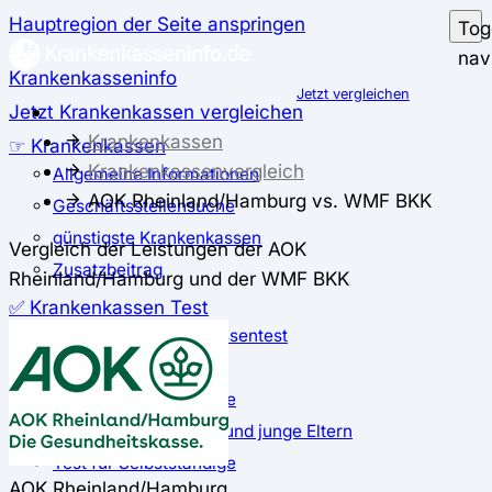
Hauptregion der Seite anspringen
Tog
nav
Krankenkasseninfo
Jetzt vergleichen
Jetzt Krankenkassen vergleichen
Krankenkassen
☞ Krankenkassen
Krankenkassenvergleich
Allgemeine Informationen
AOK Rheinland/Hamburg vs. WMF BKK
Geschäftsstellensuche
günstigste Krankenkassen
Vergleich der Leistungen der AOK
Zusatzbeitrag
Rheinland/Hamburg und der WMF BKK
✅ Krankenkassen Test
Der große Krankenkassentest
Test für Studierende
Test für Auszubildende
Test für Schwangere und junge Eltern
Test für Selbstständige
AOK Rheinland/Hamburg