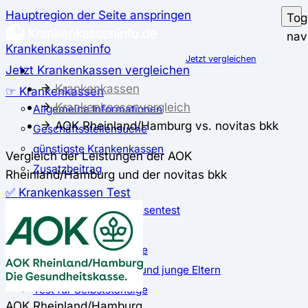
Hauptregion der Seite anspringen
Tog
nav
Krankenkasseninfo
Jetzt vergleichen
Jetzt Krankenkassen vergleichen
Krankenkassen
☞ Krankenkassen
Krankenkassenvergleich
Allgemeine Informationen
AOK Rheinland/Hamburg vs. novitas bkk
Geschäftsstellensuche
günstigste Krankenkassen
Vergleich der Leistungen der AOK
Zusatzbeitrag
Rheinland/Hamburg und der novitas bkk
✅ Krankenkassen Test
Der große Krankenkassentest
Test für Studierende
Test für Auszubildende
Test für Schwangere und junge Eltern
Test für Selbstständige
AOK Rheinland/Hamburg