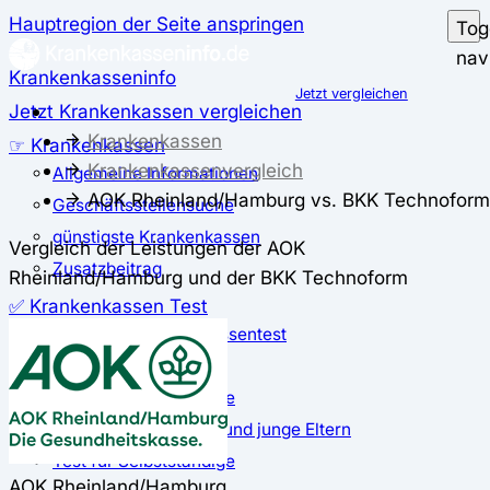
Hauptregion der Seite anspringen
Tog
nav
Krankenkasseninfo
Jetzt vergleichen
Jetzt Krankenkassen vergleichen
Krankenkassen
☞ Krankenkassen
Krankenkassenvergleich
Allgemeine Informationen
AOK Rheinland/Hamburg vs. BKK Technoform
Geschäftsstellensuche
günstigste Krankenkassen
Vergleich der Leistungen der AOK
Zusatzbeitrag
Rheinland/Hamburg und der BKK Technoform
✅ Krankenkassen Test
Der große Krankenkassentest
Test für Studierende
Test für Auszubildende
Test für Schwangere und junge Eltern
Test für Selbstständige
AOK Rheinland/Hamburg