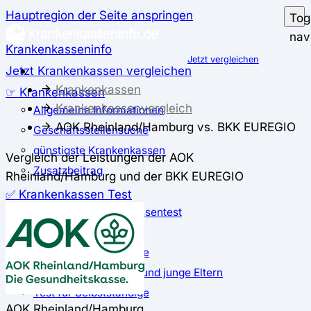
Hauptregion der Seite anspringen
Tog
nav
Krankenkasseninfo
Jetzt vergleichen
Jetzt Krankenkassen vergleichen
Krankenkassen
☞ Krankenkassen
Krankenkassenvergleich
Allgemeine Informationen
AOK Rheinland/Hamburg vs. BKK EUREGIO
Geschäftsstellensuche
günstigste Krankenkassen
Vergleich der Leistungen der AOK
Zusatzbeitrag
Rheinland/Hamburg und der BKK EUREGIO
✅ Krankenkassen Test
Der große Krankenkassentest
Test für Studierende
Test für Auszubildende
Test für Schwangere und junge Eltern
Test für Selbstständige
AOK Rheinland/Hamburg