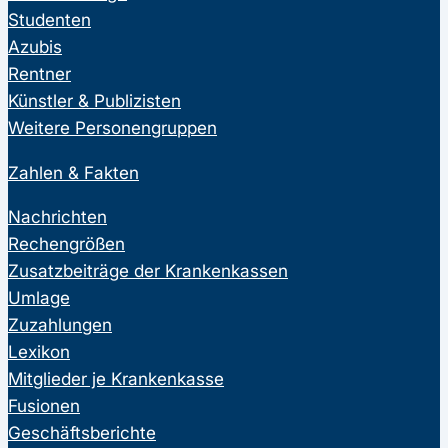
Studenten
Azubis
Rentner
Künstler & Publizisten
Weitere Personengruppen
Zahlen & Fakten
Nachrichten
Rechengrößen
Zusatzbeiträge der Krankenkassen
Umlage
Zuzahlungen
Lexikon
Mitglieder je Krankenkasse
Fusionen
Geschäftsberichte