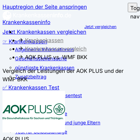
Hauptregion der Seite anspringen
Tog
nav
Krankenkasseninfo
Jetzt vergleichen
Jetzt Krankenkassen vergleichen
Krankenkassen
☞ Krankenkassen
Krankenkassenvergleich
Allgemeine Informationen
AOK PLUS vs. WMF BKK
Geschäftsstellensuche
günstigste Krankenkassen
Vergleich der Leistungen der AOK PLUS und der
Zusatzbeitrag
WMF BKK
✅ Krankenkassen Test
Der große Krankenkassentest
Test für Studierende
Test für Auszubildende
Test für Schwangere und junge Eltern
Test für Selbstständige
AOK PLUS