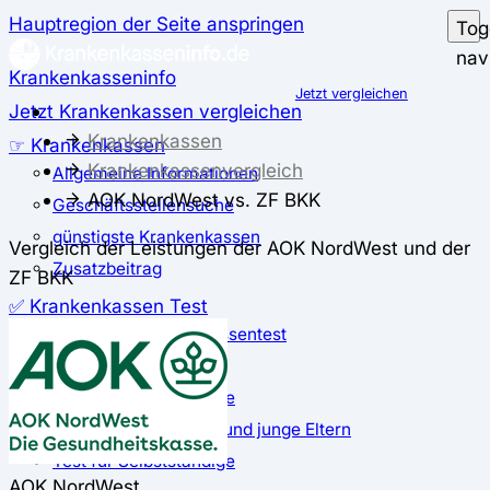
Hauptregion der Seite anspringen
Tog
nav
Krankenkasseninfo
Jetzt vergleichen
Jetzt Krankenkassen vergleichen
Krankenkassen
☞ Krankenkassen
Krankenkassenvergleich
Allgemeine Informationen
AOK NordWest vs. ZF BKK
Geschäftsstellensuche
günstigste Krankenkassen
Vergleich der Leistungen der AOK NordWest und der
Zusatzbeitrag
ZF BKK
✅ Krankenkassen Test
Der große Krankenkassentest
Test für Studierende
Test für Auszubildende
Test für Schwangere und junge Eltern
Test für Selbstständige
AOK NordWest