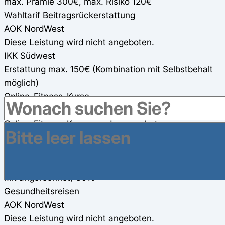
max. Prämie 300€, max. Risiko 120€
Wahltarif Beitragsrückerstattung
AOK NordWest
Diese Leistung wird nicht angeboten.
IKK Südwest
Erstattung max. 150€ (Kombination mit Selbstbehalt
möglich)
Online-Fitness-Kurse
AOK NordWest
Online-Fitness-Kurse werden angeboten
IKK Südwest
300€ Zuschuss für zwei Online-Fitness-Kurse (150€
pro Kurs) (werden für andere Präventionsmaßnahmen
mit angerechnet) 80%
Gesundheitsreisen
AOK NordWest
Diese Leistung wird nicht angeboten.