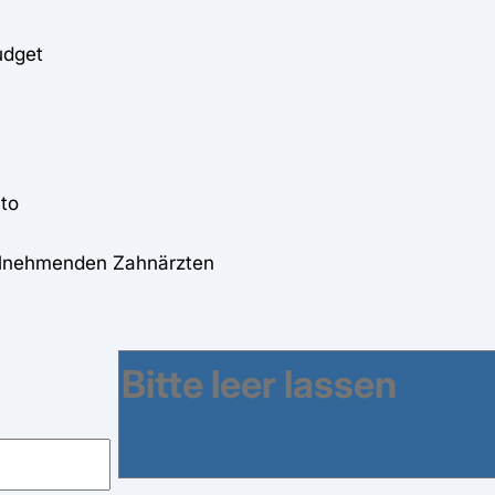
udget
to
eilnehmenden Zahnärzten