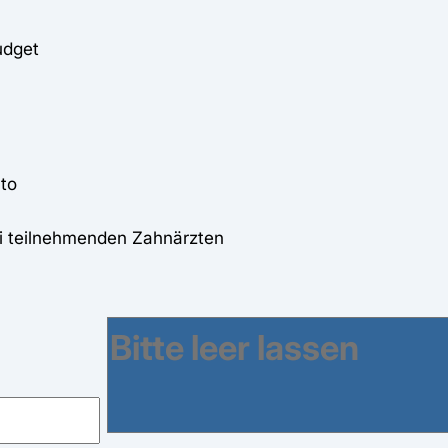
udget
to
ei teilnehmenden Zahnärzten