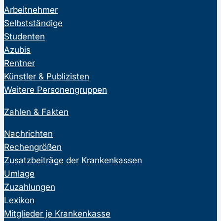
Arbeitnehmer
Selbstständige
Studenten
Azubis
Rentner
Künstler & Publizisten
Weitere Personengruppen
Zahlen & Fakten
Nachrichten
Rechengrößen
Zusatzbeiträge der Krankenkassen
Umlage
Zuzahlungen
Lexikon
Mitglieder je Krankenkasse