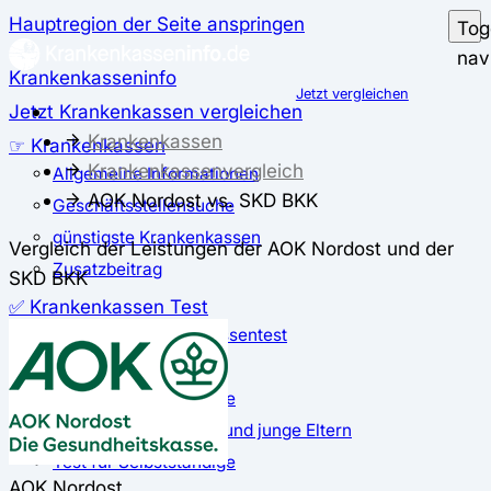
Hauptregion der Seite anspringen
Tog
nav
Krankenkasseninfo
Jetzt vergleichen
Jetzt Krankenkassen vergleichen
Krankenkassen
☞ Krankenkassen
Krankenkassenvergleich
Allgemeine Informationen
AOK Nordost vs. SKD BKK
Geschäftsstellensuche
günstigste Krankenkassen
Vergleich der Leistungen der AOK Nordost und der
Zusatzbeitrag
SKD BKK
✅ Krankenkassen Test
Der große Krankenkassentest
Test für Studierende
Test für Auszubildende
Test für Schwangere und junge Eltern
Test für Selbstständige
AOK Nordost