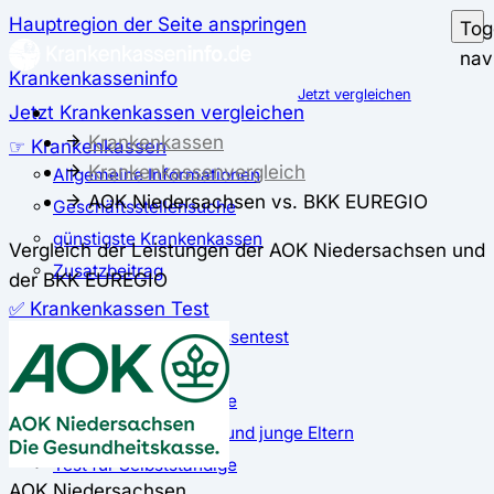
Hauptregion der Seite anspringen
Tog
nav
Krankenkasseninfo
Jetzt vergleichen
Jetzt Krankenkassen vergleichen
Krankenkassen
☞ Krankenkassen
Krankenkassenvergleich
Allgemeine Informationen
AOK Niedersachsen vs. BKK EUREGIO
Geschäftsstellensuche
günstigste Krankenkassen
Vergleich der Leistungen der AOK Niedersachsen und
Zusatzbeitrag
der BKK EUREGIO
✅ Krankenkassen Test
Der große Krankenkassentest
Test für Studierende
Test für Auszubildende
Test für Schwangere und junge Eltern
Test für Selbstständige
AOK Niedersachsen