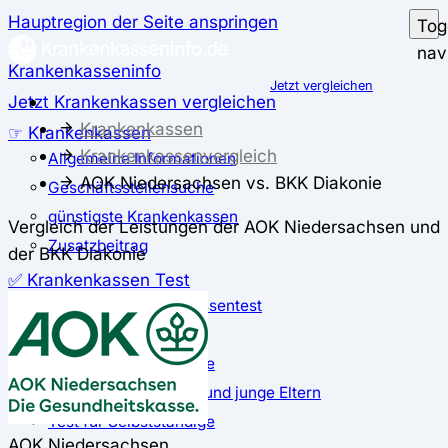
Hauptregion der Seite anspringen
Tog
nav
Krankenkasseninfo
Jetzt vergleichen
Jetzt Krankenkassen vergleichen
Krankenkassen
☞ Krankenkassen
Krankenkassenvergleich
Allgemeine Informationen
AOK Niedersachsen vs. BKK Diakonie
Geschäftsstellensuche
günstigste Krankenkassen
Vergleich der Leistungen der AOK Niedersachsen und
Zusatzbeitrag
der BKK Diakonie
✅ Krankenkassen Test
Der große Krankenkassentest
Test für Studierende
Test für Auszubildende
Test für Schwangere und junge Eltern
Test für Selbstständige
AOK Niedersachsen