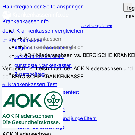
Hauptregion der Seite anspringen
Tog
nav
Krankenkasseninfo
Jetzt vergleichen
Jetzt Krankenkassen vergleichen
Krankenkassen
☞ Krankenkassen
Krankenkassenvergleich
Allgemeine Informationen
AOK Niedersachsen vs. BERGISCHE KRANK
Geschäftsstellensuche
günstigste Krankenkassen
Vergleich der Leistungen der AOK Niedersachsen und
Zusatzbeitrag
der BERGISCHE KRANKENKASSE
✅ Krankenkassen Test
Der große Krankenkassentest
Test für Studierende
Test für Auszubildende
Test für Schwangere und junge Eltern
Test für Selbstständige
AOK Niedersachsen