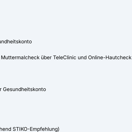
undheitskonto
ich Muttermalcheck über TeleClinic und Online-Hautchec
er Gesundheitskonto
chend STIKO-Empfehlung)