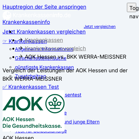
Hauptregion der Seite anspringen
Tog
nav
Krankenkasseninfo
Jetzt vergleichen
Jetzt Krankenkassen vergleichen
Krankenkassen
☞ Krankenkassen
Krankenkassenvergleich
Allgemeine Informationen
AOK Hessen vs. BKK WERRA-MEISSNER
Geschäftsstellensuche
günstigste Krankenkassen
Vergleich der Leistungen der AOK Hessen und der
Zusatzbeitrag
BKK WERRA-MEISSNER
✅ Krankenkassen Test
Der große Krankenkassentest
Test für Studierende
Test für Auszubildende
Test für Schwangere und junge Eltern
Test für Selbstständige
AOK Hessen