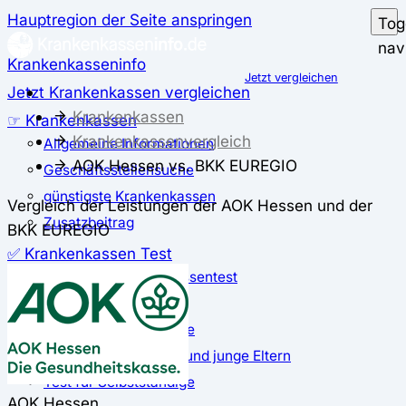
Hauptregion der Seite anspringen
Tog
nav
Krankenkasseninfo
Jetzt vergleichen
Jetzt Krankenkassen vergleichen
Krankenkassen
☞ Krankenkassen
Krankenkassenvergleich
Allgemeine Informationen
AOK Hessen vs. BKK EUREGIO
Geschäftsstellensuche
günstigste Krankenkassen
Vergleich der Leistungen der AOK Hessen und der
Zusatzbeitrag
BKK EUREGIO
✅ Krankenkassen Test
Der große Krankenkassentest
Test für Studierende
Test für Auszubildende
Test für Schwangere und junge Eltern
Test für Selbstständige
AOK Hessen