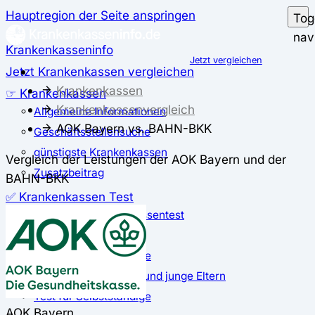
Hauptregion der Seite anspringen
Tog
nav
Krankenkasseninfo
Jetzt vergleichen
Jetzt Krankenkassen vergleichen
Krankenkassen
☞ Krankenkassen
Krankenkassenvergleich
Allgemeine Informationen
AOK Bayern vs. BAHN-BKK
Geschäftsstellensuche
günstigste Krankenkassen
Vergleich der Leistungen der AOK Bayern und der
Zusatzbeitrag
BAHN-BKK
✅ Krankenkassen Test
Der große Krankenkassentest
Test für Studierende
Test für Auszubildende
Test für Schwangere und junge Eltern
Test für Selbstständige
AOK Bayern