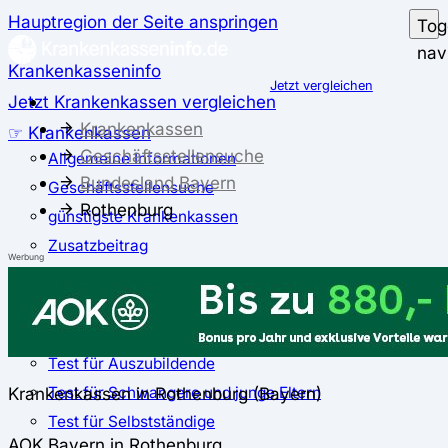
Hauptregion der Seite anspringen
Tog
nav
Krankenkasseninfo
Jetzt vergleichen
Jetzt Krankenkassen vergleichen
Krankenkassen
☞ Krankenkassen
Geschäftsstellensuche
Allgemeine Informationen
Bundesland Bayern
Geschäftsstellensuche
Rothenburg
günstigste Krankenkassen
Zusatzbeitrag
Werbung
✅ Krankenkassen Test
Der große Krankenkassentest
Test für Studierende
Test für Auszubildende
Test für Schwangere und junge Eltern
Krankenkassen in Rothenburg (Bayern)
Test für Selbstständige
AOK Bayern in Rothenburg