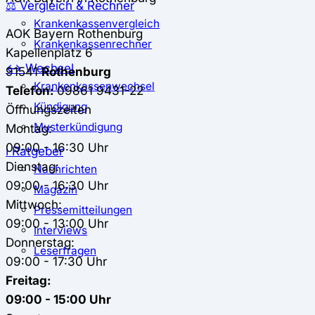
⚖️ Vergleich & Rechner
Krankenkassenvergleich
AOK Bayern
Rothenburg
Krankenkassenrechner
Kapellenplatz 6
↔ Wechsel
91541
Rothenburg
Krankenkassenwechsel
Telefon:
09861 9431-22
Kündigung
Öffnungszeiten
Musterkündigung
Montag:
09:00 - 16:30 Uhr
ℹ Ratgeber
Dienstag:
Nachrichten
09:00 - 16:30 Uhr
Magazin
Mittwoch:
Pressemitteilungen
09:00 - 13:00 Uhr
Interviews
Donnerstag:
Leserfragen
09:00 - 17:30 Uhr
Freitag:
09:00 - 15:00 Uhr