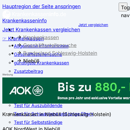
Hauptregion der Seite anspringen
Tog
nav
Krankenkasseninfo
Jetzt vergleichen
Jetzt Krankenkassen vergleichen
Krankenkassen
☞ Krankenkassen
Geschäftsstellensuche
Allgemeine Informationen
Bundesland Schleswig-Holstein
Geschäftsstellensuche
Niebüll
günstigste Krankenkassen
Zusatzbeitrag
Werbung
✅ Krankenkassen Test
Der große Krankenkassentest
Test für Studierende
Test für Auszubildende
Test für Schwangere und junge Eltern
Krankenkassen in Niebüll (Schleswig-Holstein)
Test für Selbstständige
AOK NordWest in Niebüll