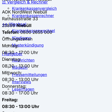
⚖️ Vergleich & Rechner
Krankenkassenvergleich
AOK NordWest
Niebüll
Krankenkassenrechner
Rathausstraße 33
↔ Wechsel
25899
Niebüll
Krankenkassenwechsel
Telefon:
0800 2655 000
Kündigung
Öffnungszeiten
Musterkündigung
Montag:
08:30 - 17:00 Uhr
ℹ Ratgeber
Dienstag:
Nachrichten
08:30 - 13:00 Uhr
Magazin
Mittwoch:
Pressemitteilungen
08:30 - 13:00 Uhr
Interviews
Donnerstag:
Leserfragen
08:30 - 17:00 Uhr
Freitag:
08:30 - 13:00 Uhr