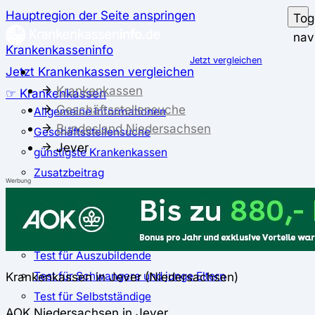
Hauptregion der Seite anspringen
Tog
nav
Krankenkasseninfo
Jetzt vergleichen
Jetzt Krankenkassen vergleichen
Krankenkassen
☞ Krankenkassen
Geschäftsstellensuche
Allgemeine Informationen
Bundesland Niedersachsen
Geschäftsstellensuche
Jever
günstigste Krankenkassen
Zusatzbeitrag
Werbung
✅ Krankenkassen Test
Der große Krankenkassentest
Test für Studierende
Test für Auszubildende
Test für Schwangere und junge Eltern
Krankenkassen in Jever (Niedersachsen)
Test für Selbstständige
AOK Niedersachsen in Jever