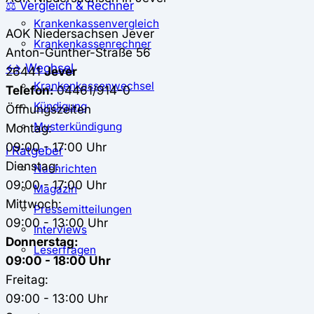
⚖️ Vergleich & Rechner
Krankenkassenvergleich
AOK Niedersachsen
Jever
Krankenkassenrechner
Anton-Günther-Straße 56
↔ Wechsel
26441
Jever
Krankenkassenwechsel
Telefon:
04461/914-0
Kündigung
Öffnungszeiten
Musterkündigung
Montag:
09:00 - 17:00 Uhr
ℹ Ratgeber
Dienstag:
Nachrichten
09:00 - 17:00 Uhr
Magazin
Mittwoch:
Pressemitteilungen
09:00 - 13:00 Uhr
Interviews
Donnerstag:
Leserfragen
09:00 - 18:00 Uhr
Freitag:
09:00 - 13:00 Uhr