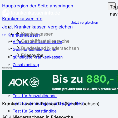
Hauptregion der Seite anspringen
Tog
nav
Krankenkasseninfo
Jetzt vergleichen
Jetzt Krankenkassen vergleichen
Krankenkassen
☞ Krankenkassen
Geschäftsstellensuche
Allgemeine Informationen
Bundesland Niedersachsen
Geschäftsstellensuche
Friesoythe
günstigste Krankenkassen
Zusatzbeitrag
Werbung
✅ Krankenkassen Test
Der große Krankenkassentest
Test für Studierende
Test für Auszubildende
Test für Schwangere und junge Eltern
Krankenkassen in Friesoythe (Niedersachsen)
Test für Selbstständige
AOK Niedersachsen in Friesoythe