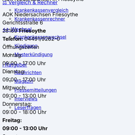
⚖️ Vergleich & Rechner
Krankenkassenvergleich
AOK Niedersachsen
Friesoythe
Krankenkassenrechner
Gerichtsstraße 6
↔ Wechsel
26169
Friesoythe
Krankenkassenwechsel
Telefon:
04491/9262-0
Kündigung
Öffnungszeiten
Musterkündigung
Montag:
09:00 - 17:00 Uhr
ℹ Ratgeber
Dienstag:
Nachrichten
09:00 - 17:00 Uhr
Magazin
Mittwoch:
Pressemitteilungen
09:00 - 13:00 Uhr
Interviews
Donnerstag:
Leserfragen
09:00 - 18:00 Uhr
Freitag:
09:00 - 13:00 Uhr