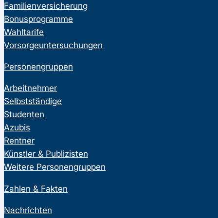
Familienversicherung
Bonusprogramme
Wahltarife
Vorsorgeuntersuchungen
Personengruppen
Arbeitnehmer
Selbstständige
Studenten
Azubis
Rentner
Künstler & Publizisten
Weitere Personengruppen
Zahlen & Fakten
Nachrichten