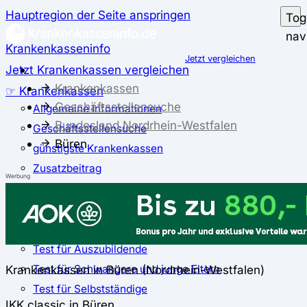
Hauptregion der Seite anspringen
Tog
nav
Krankenkasseninfo
Jetzt vergleichen
Jetzt Krankenkassen vergleichen
Krankenkassen
☞ Krankenkassen
Geschäftsstellensuche
Allgemeine Informationen
Bundesland Nordrhein-Westfalen
Geschäftsstellensuche
Büren
günstigste Krankenkassen
Zusatzbeitrag
Werbung
✅ Krankenkassen Test
Der große Krankenkassentest
Test für Studierende
Test für Auszubildende
Test für Schwangere und junge Eltern
Krankenkassen in Büren (Nordrhein-Westfalen)
Test für Selbstständige
IKK classic in Büren