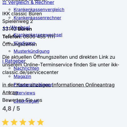
⚖️ Vergleich & Rechner
Krankenkassenvergleich
IKK classic
Büren
Krankenkassenrechner
Spielenweg 2
↔ Wechsel
33142
Büren
Krankenkassenwechsel
Telefon:
0800 455 1111
Kündigung
Öffnungszeiten
Musterkündigung
Die aktuellen Öffnungszeiten und direkten Link zu
ℹ Ratgeber
unserem Online-Terminservice finden Sie unter ikk-
Nachrichten
classic.de/servicecenter
Magazin
in der Karte anzeigen
Informationen
Onlineantrag
Pressemitteilungen
Antrag
Interviews
Bewerten Sie uns
Leserfragen
4,8
/
5