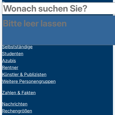
Bonusprogramme
Wahltarife
Vorsorgeuntersuchungen
Personengruppen
Arbeitnehmer
Selbstständige
Studenten
Azubis
Rentner
Künstler & Publizisten
Weitere Personengruppen
Zahlen & Fakten
Nachrichten
Rechengrößen